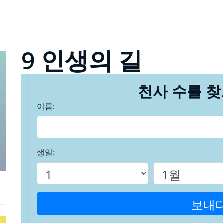
9 인생의 길
천사 수를 
이름:
생일:
보내