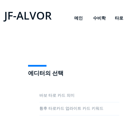
JF-ALVOR
메인
수비학
타로
에디터의 선택
바보 타로 카드 의미
황후 타로카드 업라이트 카드 키워드