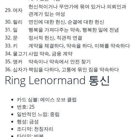
헌신적이거나 무언가에 묶여 있거나 의뢰인과
29. 여자
관계가 있는 여성
30. 릴리
연인에 대한 헌신, 순결에 대한 헌신
31. 일
행복을 가져다주는 약속, 행복한 일에 전념
32. 문
정서적 헌신, 직관적 연결
33. 키
계약을 체결하다, 약속을 하다, 이해를 약속하다
34. 물고기
사업 약속, 금융 계약
35. 앵커
약속이나 약속에서 안전 찾기
36. 십자가
책임을 다하다, 고통에 묶인 짐을 약속하다
Ring Lenormand 통신
카드 심볼: 에이스 오브 클럽
번호: 25
일반적인 느낌: 중립
행성: 금성
조디악: 천칭자리
타이밍: 반복